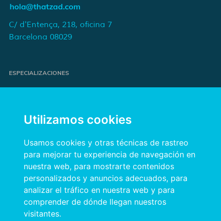
C/ d'Entença, 218, oficina 7
Barcelona 08029
ESPECIALIZACIONES
Proyectos de e-commerce
e-Marketing y publicidad para marcas
Utilizamos cookies
Publicidad online orientada a resultados
Transformación digital para empresas
Usamos cookies y otras técnicas de rastreo
para mejorar tu experiencia de navegación en
nuestra web, para mostrarte contenidos
INFORMACIÓN
personalizados y anuncios adecuados, para
analizar el tráfico en nuestra web y para
Política de privacidad
comprender de dónde llegan nuestros
Política de cookies
visitantes.
Aviso legal