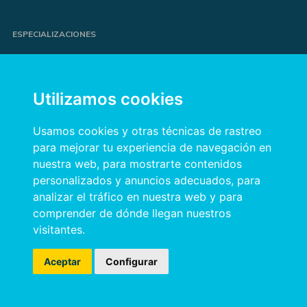
ESPECIALIZACIONES
Proyectos de e-commerce
e-Marketing y publicidad para marcas
Utilizamos cookies
Publicidad online orientada a resultados
Transformación digital para empresas
Usamos cookies y otras técnicas de rastreo
para mejorar tu experiencia de navegación en
nuestra web, para mostrarte contenidos
INFORMACIÓN
personalizados y anuncios adecuados, para
analizar el tráfico en nuestra web y para
Política de privacidad
comprender de dónde llegan nuestros
Política de cookies
visitantes.
Aviso legal
Aceptar
Configurar
Thatzad Copyright 2023