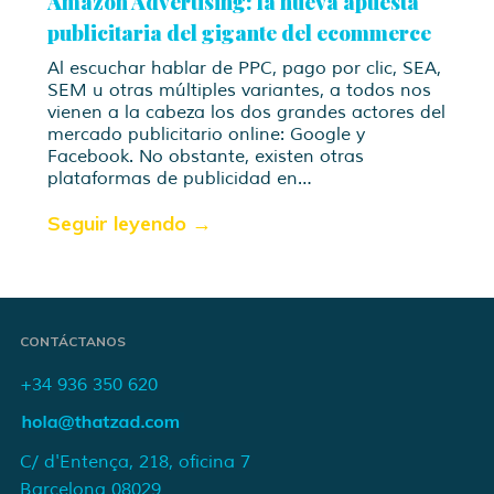
Amazon Advertising: la nueva apuesta
publicitaria del gigante del ecommerce
Al escuchar hablar de PPC, pago por clic, SEA,
SEM u otras múltiples variantes, a todos nos
vienen a la cabeza los dos grandes actores del
mercado publicitario online: Google y
Facebook. No obstante, existen otras
plataformas de publicidad en…
Seguir leyendo →
CONTÁCTANOS
+34 936 350 620
C/ d'Entença, 218, oficina 7
Barcelona 08029