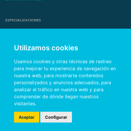
ESPECIALIZACIONES
Proyectos de e-commerce
e-Marketing y publicidad para marcas
Utilizamos cookies
Publicidad online orientada a resultados
Transformación digital para empresas
Usamos cookies y otras técnicas de rastreo
para mejorar tu experiencia de navegación en
nuestra web, para mostrarte contenidos
INFORMACIÓN
personalizados y anuncios adecuados, para
analizar el tráfico en nuestra web y para
Política de privacidad
comprender de dónde llegan nuestros
Política de cookies
visitantes.
Aviso legal
Aceptar
Configurar
Thatzad Copyright 2023