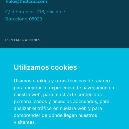
C/ d'Entença, 218, oficina 7
Barcelona 08029
ESPECIALIZACIONES
Proyectos de e-commerce
e-Marketing y publicidad para marcas
Utilizamos cookies
Publicidad online orientada a resultados
Transformación digital para empresas
Usamos cookies y otras técnicas de rastreo
para mejorar tu experiencia de navegación en
nuestra web, para mostrarte contenidos
INFORMACIÓN
personalizados y anuncios adecuados, para
Política de privacidad
analizar el tráfico en nuestra web y para
comprender de dónde llegan nuestros
Política de cookies
visitantes.
Aviso legal