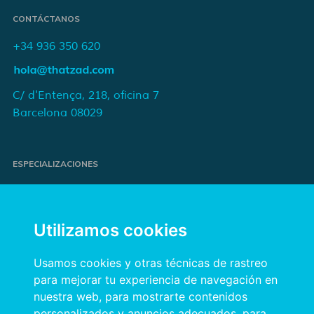
CONTÁCTANOS
+34 936 350 620
C/ d'Entença, 218, oficina 7
Barcelona 08029
ESPECIALIZACIONES
Proyectos de e-commerce
e-Marketing y publicidad para marcas
Utilizamos cookies
Publicidad online orientada a resultados
Transformación digital para empresas
Usamos cookies y otras técnicas de rastreo
para mejorar tu experiencia de navegación en
nuestra web, para mostrarte contenidos
INFORMACIÓN
personalizados y anuncios adecuados, para