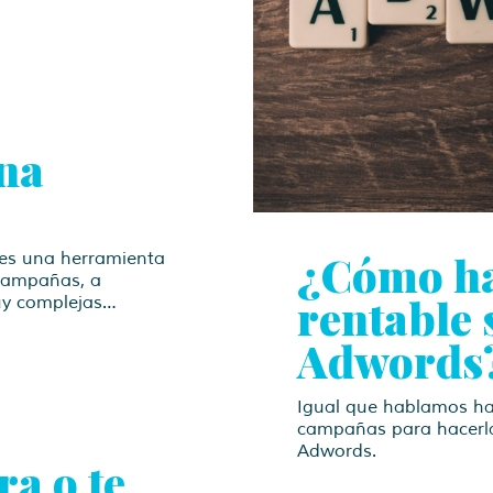
ona
¿Cómo ha
 es una herramienta
 campañas, a
rentable
muy complejas…
Adwords
Igual que hablamos ha
campañas para hacerla
Adwords.
a o te