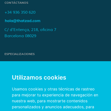
CONTÁCTANOS
+34 936 350 620
C/ d'Entença, 218, oficina 7
Barcelona 08029
ESPECIALIZACIONES
Proyectos de e-commerce
e-Marketing y publicidad para marcas
Utilizamos cookies
Publicidad online orientada a resultados
Transformación digital para empresas
Usamos cookies y otras técnicas de rastreo
para mejorar tu experiencia de navegación en
nuestra web, para mostrarte contenidos
INFORMACIÓN
personalizados y anuncios adecuados, para