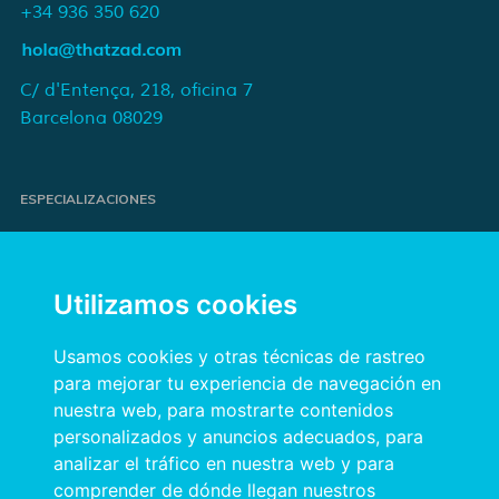
+34 936 350 620
C/ d'Entença, 218, oficina 7
Barcelona 08029
ESPECIALIZACIONES
Proyectos de e-commerce
e-Marketing y publicidad para marcas
Utilizamos cookies
Publicidad online orientada a resultados
Transformación digital para empresas
Usamos cookies y otras técnicas de rastreo
para mejorar tu experiencia de navegación en
nuestra web, para mostrarte contenidos
INFORMACIÓN
personalizados y anuncios adecuados, para
Política de privacidad
analizar el tráfico en nuestra web y para
comprender de dónde llegan nuestros
Política de cookies