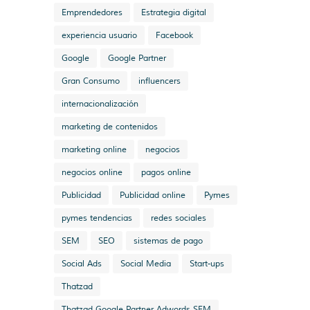
Emprendedores
Estrategia digital
experiencia usuario
Facebook
Google
Google Partner
Gran Consumo
influencers
internacionalización
marketing de contenidos
marketing online
negocios
negocios online
pagos online
Publicidad
Publicidad online
Pymes
pymes tendencias
redes sociales
SEM
SEO
sistemas de pago
Social Ads
Social Media
Start-ups
Thatzad
Thatzad Google Partner Adwords SEM