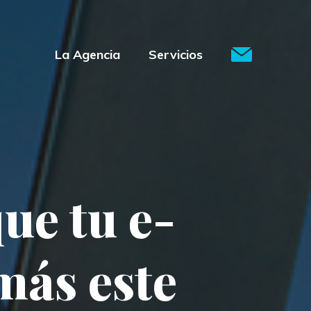
La Agencia
Servicios
que tu e-
más este