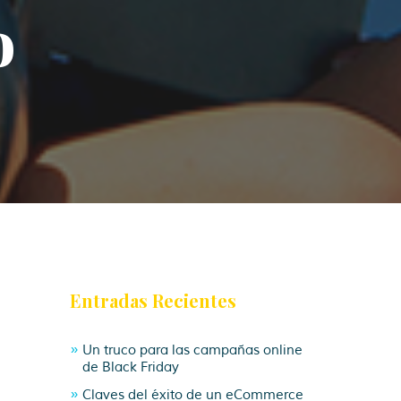
o
Entradas Recientes
Un truco para las campañas online
de Black Friday
Claves del éxito de un eCommerce