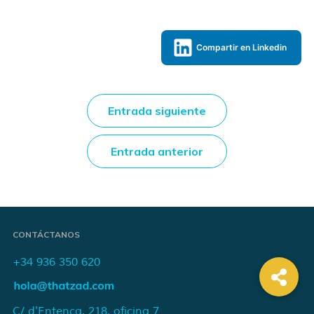
Compartir en Linkedin
Entrada siguiente
Entrada anterior
CONTÁCTANOS
+34 936 350 620
C/ d'Entença, 218, oficina 7