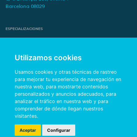
Barcelona 08029
ESPECIALIZACIONES
Proyectos de e-commerce
e-Marketing y publicidad para marcas
Utilizamos cookies
Publicidad online orientada a resultados
Transformación digital para empresas
Usamos cookies y otras técnicas de rastreo
para mejorar tu experiencia de navegación en
nuestra web, para mostrarte contenidos
INFORMACIÓN
personalizados y anuncios adecuados, para
Política de privacidad
analizar el tráfico en nuestra web y para
comprender de dónde llegan nuestros
Política de cookies
visitantes.
Aviso legal
Aceptar
Configurar