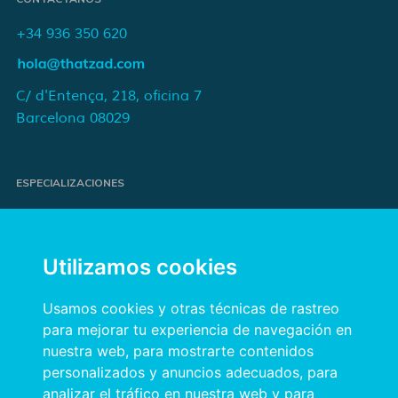
+34 936 350 620
C/ d'Entença, 218, oficina 7
Barcelona 08029
ESPECIALIZACIONES
Proyectos de e-commerce
e-Marketing y publicidad para marcas
Utilizamos cookies
Publicidad online orientada a resultados
Transformación digital para empresas
Usamos cookies y otras técnicas de rastreo
para mejorar tu experiencia de navegación en
nuestra web, para mostrarte contenidos
INFORMACIÓN
personalizados y anuncios adecuados, para
Política de privacidad
analizar el tráfico en nuestra web y para