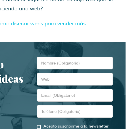
haciendo una web?
ómo diseñar webs para vender más
.
o
ideas
Acepto suscribirme a la newsletter