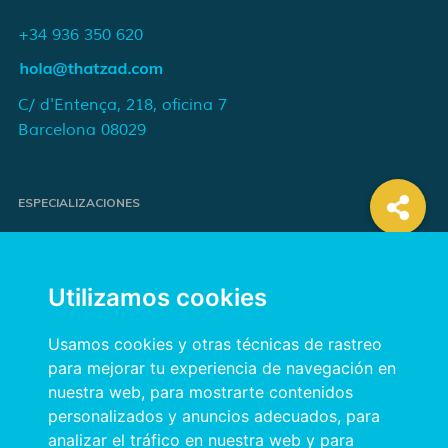
+34 936 350 620
C/ d'Entença, 218, oficina 7
Barcelona 08029
ESPECIALIZACIONES
Proyectos de e-commerce
e-Marketing y publicidad para marcas
Utilizamos cookies
Publicidad online orientada a resultados
Transformación digital para empresas
Usamos cookies y otras técnicas de rastreo
para mejorar tu experiencia de navegación en
nuestra web, para mostrarte contenidos
INFORMACIÓN
personalizados y anuncios adecuados, para
analizar el tráfico en nuestra web y para
Política de privacidad