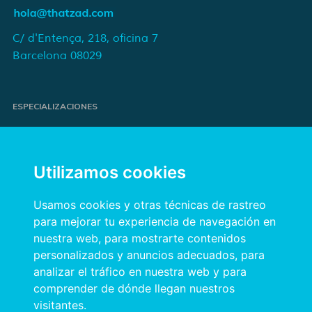
C/ d'Entença, 218, oficina 7
Barcelona 08029
ESPECIALIZACIONES
Proyectos de e-commerce
e-Marketing y publicidad para marcas
Utilizamos cookies
Publicidad online orientada a resultados
Transformación digital para empresas
Usamos cookies y otras técnicas de rastreo
para mejorar tu experiencia de navegación en
nuestra web, para mostrarte contenidos
INFORMACIÓN
personalizados y anuncios adecuados, para
analizar el tráfico en nuestra web y para
Política de privacidad
comprender de dónde llegan nuestros
Política de cookies
visitantes.