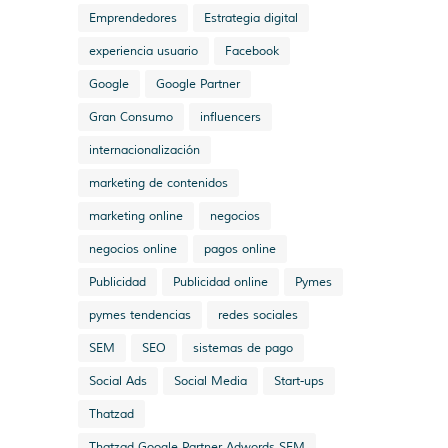
Emprendedores
Estrategia digital
experiencia usuario
Facebook
Google
Google Partner
Gran Consumo
influencers
internacionalización
marketing de contenidos
marketing online
negocios
negocios online
pagos online
Publicidad
Publicidad online
Pymes
pymes tendencias
redes sociales
SEM
SEO
sistemas de pago
Social Ads
Social Media
Start-ups
Thatzad
Thatzad Google Partner Adwords SEM