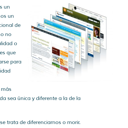
os un
mos un
cional de
ño no
alidad o
des que
arse para
nidad
, más
da sea única y diferente a la de la
 trata de diferenciarnos o morir.